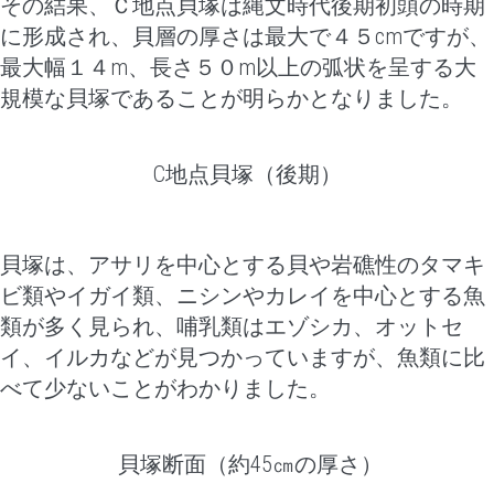
その結果、Ｃ地点貝塚は縄文時代後期初頭の時期
に形成され、貝層の厚さは最大で４５cmですが、
最大幅１４m、長さ５０m以上の弧状を呈する大
規模な貝塚であることが明らかとなりました。
C地点貝塚（後期）
貝塚は、アサリを中心とする貝や岩礁性のタマキ
ビ類やイガイ類、ニシンやカレイを中心とする魚
類が多く見られ、哺乳類はエゾシカ、オットセ
イ、イルカなどが見つかっていますが、魚類に比
べて少ないことがわかりました。
貝塚断面（約45㎝の厚さ）