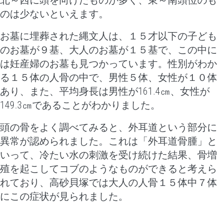
北～西に頭を向けたものが多く、東～南頭位のも
のは少ないといえます。
お墓に埋葬された縄文人は、１５才以下の子ども
のお墓が９基、大人のお墓が１５基で、この中に
は妊産婦のお墓も見つかっています。性別がわか
る１５体の人骨の中で、男性５体、女性が１０体
あり、また、平均身長は男性が161.4㎝、女性が
149.3㎝であることがわかりました。
頭の骨をよく調べてみると、外耳道という部分に
異常が認められました。これは「外耳道骨腫」と
いって、冷たい水の刺激を受け続けた結果、骨増
殖を起こしてコブのようなものができると考えら
れており、高砂貝塚では大人の人骨１５体中７体
にこの症状が見られました。