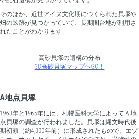
や配石遺構が見つかっています。
そのほか、近世アイヌ文化期につくられた貝塚や
畑の畝跡が見つかっていて、長期間台地が利用さ
れたことがわかります。
高砂貝塚の遺構の分布
3D高砂貝塚マップへGO！
A
地点貝塚
1963年と1965年には、札幌医科大学によってＡ地
点貝塚の調査が行われました。
貝塚は縄文時代後
期初頭（約4,000年前）に形成されたもので、エゾ