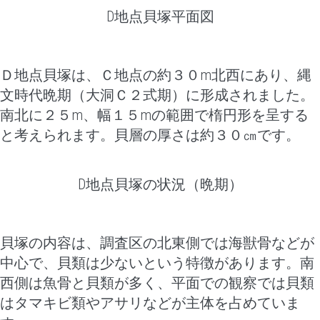
D地点貝塚平面図
Ｄ地点貝塚は、Ｃ地点の約３０m北西にあり、縄
文時代晩期（大洞Ｃ２式期）に形成されました。
南北に２５m、幅１５mの範囲で楕円形を呈する
と考えられます。貝層の厚さは約３０㎝です。
D地点貝塚の状況（晩期）
貝塚の内容は、調査区の北東側では海獣骨などが
中心で、貝類は少ないという特徴があります。
南
西側は魚骨と貝類が多く、平面での観察では貝類
はタマキビ類やアサリなどが主体を占めていま