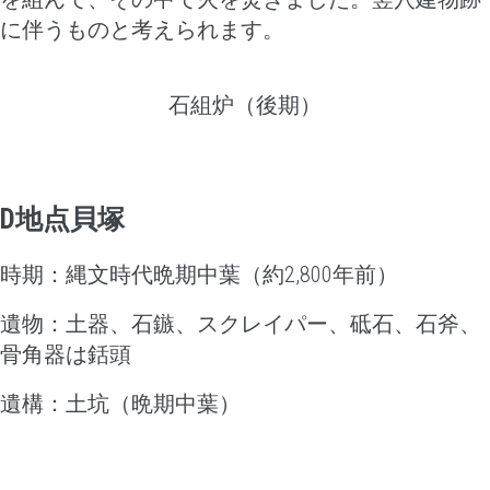
に伴うものと考えられます。
石組炉（後期）
D
地点貝塚
時期：縄文時代晩期中葉（約2,800年前）
遺物：土器、石鏃、スクレイパー、砥石、
石斧、
骨角器は銛頭
遺構：土坑（晩期中葉）