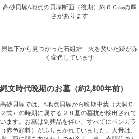
高砂貝塚A地点の貝塚断面（後期）約６０㎝の厚
さがあります
貝層下から見つかった石組炉 火を焚いた跡が赤
く変色しています
縄文時代晩期のお墓（約2,800年前）
高砂貝塚では、A地点貝塚から晩期中葉（大洞Ｃ
２式）の時期に属する２８基の墓抗が検出されて
います。お墓は副葬品を伴い、すべてにベンガラ
（赤色顔料）がふりまかれていました。人骨は、