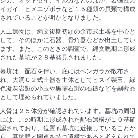
シカ、オットセイ、イルカなどのほか、岩礁性の
イガイ、ヒメエゾボラなど１５種類の貝類で構成
されていることが明かとなりました。
人工遺物は、縄文後期初頭の余市式土器を中心と
して、そのほかに石器、骨角器などが出土してい
ます。また、このときの調査で、縄文晩期に形成
された墓坑が２８基発見されました。
墓坑は、配石を伴い、底にはベンガラが散布さ
れ、大洞Ｃ２式土器を主体としてヒスイ製玉、緑
色凝灰岩製の小玉や黒曜石製の石鏃などを副葬品
として埋められていました。
人骨は２５体分が確認されています。墓坑の周辺
には、この時期に形成された配石遺構が１０基確
認されており、位置も墓坑に近接していることか
ら、墓坑群と関連を持つ遺構であると考えられて