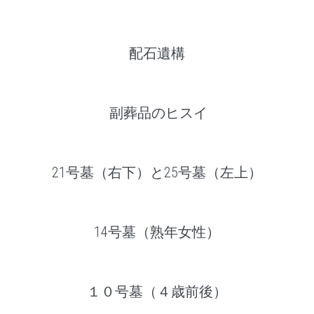
配石遺構
副葬品のヒスイ
21号墓（右下）と25号墓（左上）
14号墓（熟年女性）
１０号墓（４歳前後）